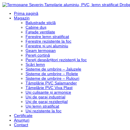
Prima pagină
Magazin
Balustrade sticlă
Cabine duș
Fațade ventilate
Ferestre lemn stratificat
Ferestre rezistente la foc
Ferestre și uși aluminiu
Geam termopan
Pereți cortină
Pereți despărțitori rezistenți la foc
Scări lemn
Sisteme de umbrire – Jaluzele
Sisteme de umbrire – Rolete
Sisteme de umbrire – Rulouri
Tâmplărie PVC Salamander
Tâmplărie PVC Viva Plast
Uși culisante și armonice
Uși de garaj industrial
Uși de garaj rezidențial
Uși lemn stratificat
Uși rezistente la foc
Certificate
Anunțuri
Contact