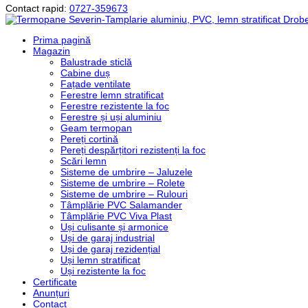
Contact rapid:
0727-359673
Prima pagină
Magazin
Balustrade sticlă
Cabine duș
Fațade ventilate
Ferestre lemn stratificat
Ferestre rezistente la foc
Ferestre și uși aluminiu
Geam termopan
Pereți cortină
Pereți despărțitori rezistenți la foc
Scări lemn
Sisteme de umbrire – Jaluzele
Sisteme de umbrire – Rolete
Sisteme de umbrire – Rulouri
Tâmplărie PVC Salamander
Tâmplărie PVC Viva Plast
Uși culisante și armonice
Uși de garaj industrial
Uși de garaj rezidențial
Uși lemn stratificat
Uși rezistente la foc
Certificate
Anunțuri
Contact