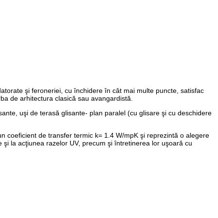
rate şi feroneriei, cu închidere în cât mai multe puncte, satisfac
orba de arhitectura clasică sau avangardistă.
isante, uşi de terasă glisante- plan paralel (cu glisare şi cu deschidere
un coeficient de transfer termic k= 1.4 W/mpK şi reprezintă o alegere
e şi la acţiunea razelor UV, precum şi întretinerea lor uşoară cu