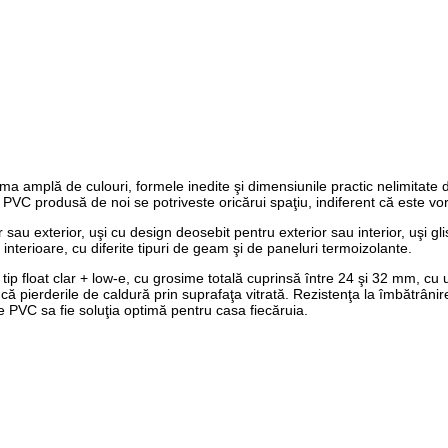
r
lă de culouri, formele inedite şi dimensiunile practic nelimitate dato
in PVC produsă de noi se potriveste oricărui spaţiu, indiferent că este v
 sau exterior, uşi cu design deosebit pentru exterior sau interior, uşi gl
interioare, cu diferite tipuri de geam şi de paneluri termoizolante.
p float clar + low-e, cu grosime totală cuprinsă între 24 şi 32 mm, cu 
ă pierderile de caldură prin suprafaţa vitrată. Rezistenţa la îmbătrânir
le PVC sa fie soluţia optimă pentru casa fiecăruia.