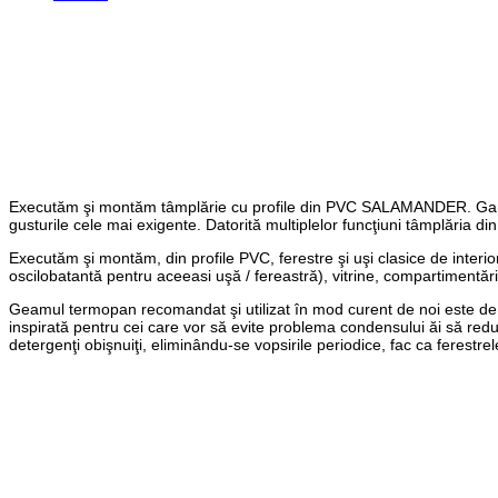
Tâmplărie PVC Salamande
Executăm şi montăm tâmplărie cu profile din PVC SALAMANDER. Gama amp
gusturile cele mai exigente. Datorită multiplelor funcţiuni tâmplăria d
Executăm şi montăm, din profile PVC, ferestre şi uşi clasice de interior
oscilobatantă pentru aceeasi uşă / fereastră), vitrine, compartimentări 
Geamul termopan recomandat şi utilizat în mod curent de noi este de ti
inspirată pentru cei care vor să evite problema condensului ăi să reduc
detergenţi obişnuiţi, eliminându-se vopsirile periodice, fac ca ferestre