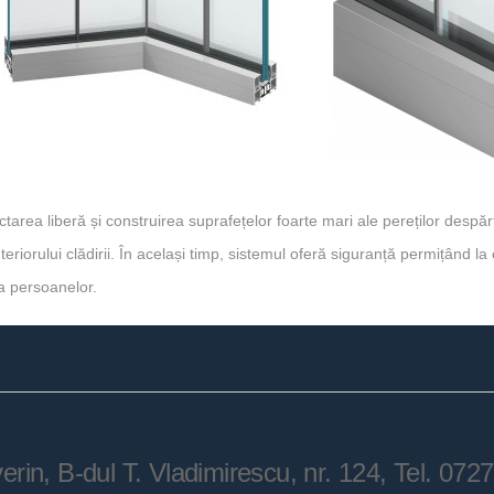
area liberă și construirea suprafețelor foarte mari ale pereților despărț
riorului clădirii. În același timp, sistemul oferă siguranță permițând la
a persoanelor.
n, B-dul T. Vladimirescu, nr. 124, Tel. 07