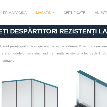
PRIMA PAGINĂ
MAGAZIN
CERTIFICATE
ANUNȚ
ȚI DESPĂRȚITORI REZISTENȚI L
cal, sunt pereți ignifugi transparenți bazați pe sistemul MB-78EI, așa-num
separare a modulelor peretelui, fiind menținută rezistența la foc deplină. 
nflamabil.