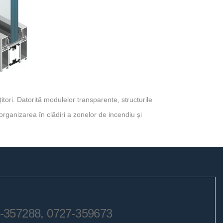
itori. Datorită modulelor transparente, structurile
 organizarea în clădiri a zonelor de incendiu și
27-357288, 0727-359673