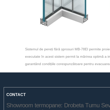
Sistemul de pereți fără șprosuri MB-78EI permite proiect
executate în acest sistem permit la mărirea optimă a inte
garantând condițiile corespunzătoare pentru evacuare
CONTACT
Showroom termopane: Drobeta Turnu Severi