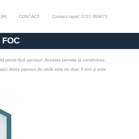
URI
CONTACT
Contact rapid:
0727-359673
A FOC
iții pereți fără șproșuri. Aceasta permite la construirea
Spațiul dintre panouri de sticlă este de doar 4 mm și este