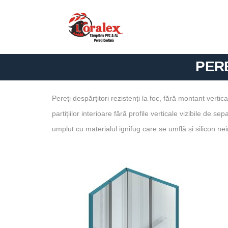
PERE
Pereți despărțitori rezistenți la foc, fără montant verti
partițiilor interioare fără profile verticale vizibile de 
umplut cu materialul ignifug care se umflă și silicon nei