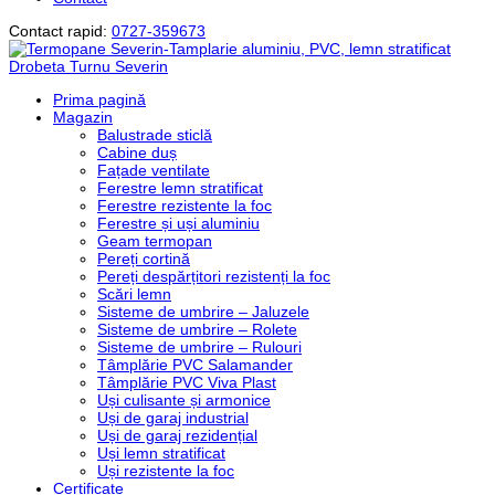
Contact rapid:
0727-359673
Prima pagină
Magazin
Balustrade sticlă
Cabine duș
Fațade ventilate
Ferestre lemn stratificat
Ferestre rezistente la foc
Ferestre și uși aluminiu
Geam termopan
Pereți cortină
Pereți despărțitori rezistenți la foc
Scări lemn
Sisteme de umbrire – Jaluzele
Sisteme de umbrire – Rolete
Sisteme de umbrire – Rulouri
Tâmplărie PVC Salamander
Tâmplărie PVC Viva Plast
Uși culisante și armonice
Uși de garaj industrial
Uși de garaj rezidențial
Uși lemn stratificat
Uși rezistente la foc
Certificate