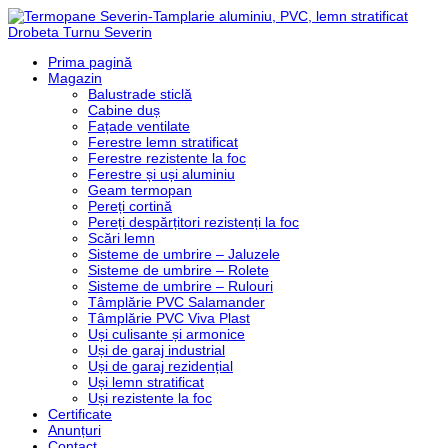
Prima pagină
Magazin
Balustrade sticlă
Cabine duș
Fațade ventilate
Ferestre lemn stratificat
Ferestre rezistente la foc
Ferestre și uși aluminiu
Geam termopan
Pereți cortină
Pereți despărțitori rezistenți la foc
Scări lemn
Sisteme de umbrire – Jaluzele
Sisteme de umbrire – Rolete
Sisteme de umbrire – Rulouri
Tâmplărie PVC Salamander
Tâmplărie PVC Viva Plast
Uși culisante și armonice
Uși de garaj industrial
Uși de garaj rezidențial
Uși lemn stratificat
Uși rezistente la foc
Certificate
Anunțuri
Contact