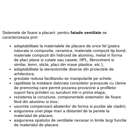
Sistemele de fixare a placarii pentru
fatade ventilate
se
caracterizeaza prin:
adaptabilitate la materialele de placare de orice fel (piatra
naturala si compozita, ceramica, materiale compozit tip bond,
materiale compozit din hidroxid de aluminiu, metal in forma
de placi plane si cutate sau casete, HPL, fibrociment si
similar, lemn, sticla, placi din mase plastice, etc.);
adaptabilitate la stereotomiile diverse din proiectele de
arhitectura;
greutate redusa facilitandu-se manipularile pe schele;
rapiditate la instalare datorata consolelor prevazute cu cleme
de premontaj care permit pozarea provizorie a profilelor
suport fara prinderi cu suruburi intr-o prima etapa;
rezistenta la coroziune, componentele sistemelor de fixare
fiind din aluminiu si inox;
usurinta compensarii abaterilor de forma si pozitie ale cladirii;
asigurarea unei plaje mari a distantel de la perete la
materialul de placare;
asigurarea spatiului de ventilatie necesar in limite largi functie
de materialul de placare.