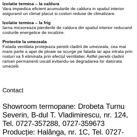
Izolatie termica – la caldura
Vara impiedica eficient acumularile de caldura in spatiul interior
asigurand un climat placut si costuri reduse de climatizare.
Izolatie termica – la frig
Iarna micsoreaza pierderile de caldura din spatiul interior reducand
costurile energetice de incalzire.
Protectie la umezeala
Fatada ventilata protejeaza peretii cladirii de umezeala, cea mai
mare parte a apei de ploaie se scurge pe fatada iar apa intrata prin
rosturi va fi eliminata prin efectul ventilatiei. Astfel peretii cladirii
raman permanenti uscati evitandu-se degradarea lor datorata
umezelii.
Contact
Showroom termopane: Drobeta Turnu
Severin, B-dul T. Vladimirescu, nr. 124,
Tel. 0727-357288, 0727-359673
Producție: Halânga, nr. 1C, Tel. 0727-