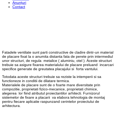
Anunțuri
Contact
Fațade ventilate
Fatadele ventilate sunt parti constructive de cladire dintr-un material
de placare fixat la o anumita distanta fata de perete prin intermediul
unor structuri, de regula metalice ( aluminiu, otel ). Aceste structuri
trebuie sa asigure fixarea materialului de placare preluand incarcari
specifice generate de greutatea placajului si forta vantului.
Totodata aceste structuri trebuie sa reziste la intemperii si sa
functioneze in conditii de dilatare termica.
Materialele de placare sunt de o foarte mare diversitate prin
compozitie, proprietati fizico-mecanice, proprietati chimice,
alegerea lor fiind atributul proiectantilor arhitecti. Furnizorul
sistemelor de fixare a placarii va elabora tehnologia de montaj
pentru fiecare aplicatie raspunzand cerintelor proiectului de
arhitectura.